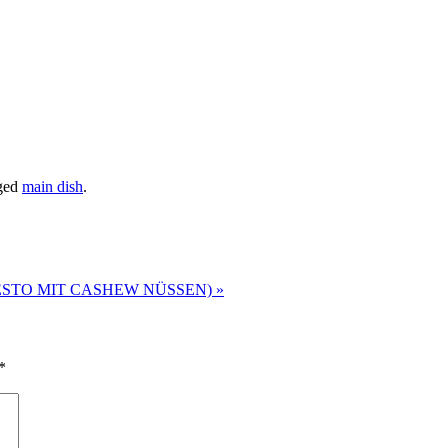
ged
main dish
.
ESTO MIT CASHEW NÜSSEN)
»
*